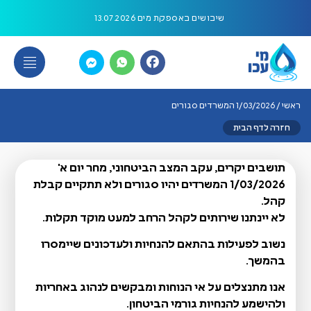
שיבושים באספקת מים 13.07.2026
יום שלישי 7/7/26 הודעה לציבור
הפסקת מים 5/7/26
ראשי
/
1/03/2026 המשרדים סגורים
הודעה לציבור 12/7/26 משרדי התאגיד סגורים
חזרה לדף הבית
הפסקת מים 22/06/26
תושבים יקרים, עקב המצב הביטחוני, מחר יום א'
1/03/2026 המשרדים יהיו סגורים ולא תתקיים קבלת
שינוי כתובת
קהל
.
לא יינתנו שירותים לקהל הרחב למעט מוקד תקלות.
יום העצמאות
נשוב לפעילות בהתאם להנחיות ולעדכונים שיימסרו
בהמשך
.
הודעה על עבודות ביוב והגבלת כניסת רכבים בתאריך 13/4/2026 עד
14/04/2026
אנו מתנצלים על אי הנוחות ומבקשים לנהוג באחריות
ולהישמע להנחיות גורמי הביטחון
.
הפסקת מים 15/4/2026