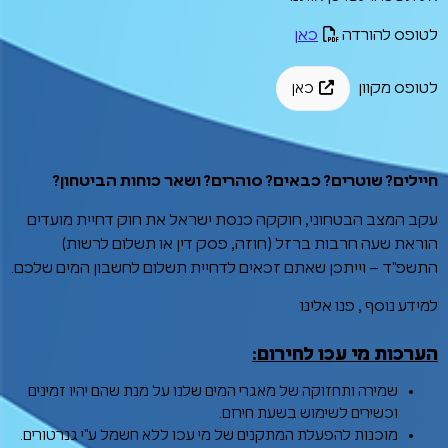
לטופס להורדה
כאן
לטופס מקוון
כאן
חיילים? שוטרים? כבאים? סוהרים? ושאר כוחות הביטחון?
עקב המצב הבטחוני, חוקקה כנסת ישראל את חוק דחיית מועדים
הוראת שעה חרבות ברזל (חוזה, פסק דין או תשלום לרשות)
התשפ"ד – וייתכן שאתם זכאים לדחיית תשלום לחשבון המים שלכם.
למידע נוסף , פנו אלינו
הערכות מי עכו לחירום:
שמירה ותחזוקה של מאגרי המים שלנו על מנת שהם יהיו זמינים
וכשירים לשימוש בשעת חירום.
מוכנות להפעלת המתקנים של מי עכו ללא חשמל ע"י גנרטורים.