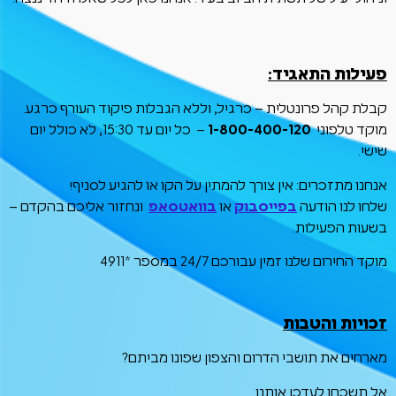
קבלת קהל ביום שני 03/08/26
פעילות התאגיד:
קבלת קהל פרונטלית – כרגיל, וללא הגבלות פיקוד העורף כרגע.
מוקד טלפוני
1-800-400-120
– כל יום עד 15:30, לא כולל יום
שישי.
אנחנו מתזכרים: אין צורך להמתין על הקו או להגיע לסניף!
שלחו לנו הודעה
בפייסבוק
או
בוואטסאפ
ונחזור אליכם בהקדם –
בשעות הפעילות.
מוקד החירום שלנו זמין עבורכם 24/7 במספר *4911
זכויות והטבות
מארחים את תושבי הדרום והצפון שפונו מביתם?
אל תשכחו לעדכן אותנו