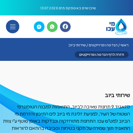
ירותי ביוב - תאגיד מי עכו
שיבושים באספקת מים 13.07.2026
יום שלישי 7/7/26 הודעה לציבור
הפסקת מים 5/7/26
ראשי
/
הנדסה ופרוייקטים
/
שירותי ביוב
הודעה לציבור 12/7/26 משרדי התאגיד סגורים
חזרה לדף הנדסה ופרוייקטים
הפסקת מים 22/06/26
שינוי כתובת
שירותי ביוב
יום העצמאות
לתאגיד 9 תחנות שאיבה לביוב, התואמות למבנה הטופוגרפי
הודעה על עבודות ביוב והגבלת כניסת רכבים בתאריך 13/4/2026 עד
השטוח של העיר, למניעת זליגת מי ביוב לים התיכון והזרמת מי
14/04/2026
הביוב למט"ש עכו. התחנות מתוחזקות ונבדקות באופן שוטף ע"י צוות
התאגיד תוך שמירה על תקני בטיחות וסביבה בהתאם להוראות
הפסקת מים 15/4/2026