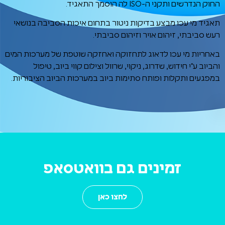
החוק הנדרשים ותקני ה-ISO לה הוסמך התאגיד.
תאגיד מי עכו מבצע בדיקות ניטור בתחום איכות הסביבה בנושאי
קבלת קהל ביום שני 03/08/26
רעש סביבתי, זיהום אויר וזיהום סביבתי.
באחריות מי עכו לדאוג לתחזוקה ואחזקה שוטפת של מערכות המים
והביוב ע"י חידוש, שדרוג, ניקוי, שרוול וצילום קווי ביוב, טיפול
במפגעים ותקלות ופותח סתימות ביוב במערכות הביוב הציבוריות.
זמינים גם בוואטסאפ
לחצו כאן