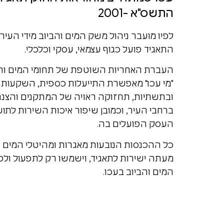
יום העצמאות
התשס"א -2001
הודעה על עבודות ביוב והגבלת כניסת רכבים בתאריך 13/4/2026 ע
לפיו מועבר ניהול משק המים והביוב מידי העיריי
התאגיד פועל כגוף עצמאי, עסקי וכלכלי.
הפסקת מים 15/4/2026
העברת האחריות השוטפת של תחומי המים והבי
"מי עכו" מאפשרת התייעלות כספית, השקעות
קבלת קהל ביום שני 03/08/26
ובתשתיות, תחזוקה ראויה של המתקנים והצנר
ברחבי העיר, וכמובן שיפור איכות השירות לתוש
העסק הפועלים בה.
כל ההכנסות הנובעות מאגרות ומהיטלי המים וה
מעתה ישירות לתאגיד, וישמשו רק לתפעול ולפ
המים והביוב בעכו.